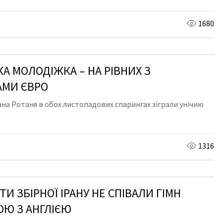
1680
КА МОЛОДІЖКА – НА РІВНИХ З
АМИ ЄВРО
ана Ротаня в обох листопадових спарингах зіграли унічию
1316
И ЗБІРНОЇ ІРАНУ НЕ СПІВАЛИ ГІМН
ОЮ З АНГЛІЄЮ