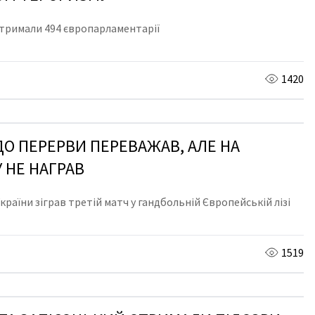
тримали 494 європарламентарії
1420
ДО ПЕРЕРВИ ПЕРЕВАЖАВ, АЛЕ НА
 НЕ НАГРАВ
раїни зіграв третій матч у гандбольній Європейській лізі
1519