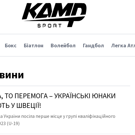
Бокс
Біатлон
Волейбол
Гандбол
Легка Ат
вини
А, ТО ПЕРЕМОГА – УКРАЇНСЬКІ ЮНАКИ
ТЬ У ШВЕЦІЇ!
 України посіла перше місце у групі кваліфікаційного
23 (U-19)