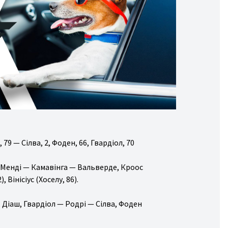
 79 — Сілва, 2, Фоден, 66, Гвардіол, 70
, Менді — Камавінга — Вальверде, Кроос
 Вінісіус (Хоселу, 86).
, Діаш, Гвардіол — Родрі — Сілва, Фоден