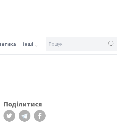
летика
Інші
Поділитися