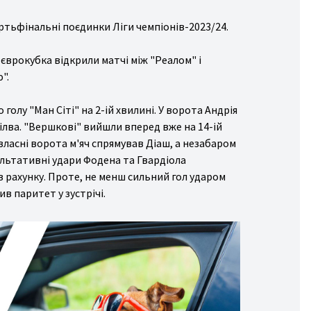
вертьфінальні поєдинки Ліги чемпіонів-2023/24.
врокубка відкрили матчі між "Реалом" і
".
олу "Ман Сіті" на 2-ій хвилині. У ворота Андрія
ілва. "Вершкові" вийшли вперед вже на 14-ій
 власні ворота м'яч спрямував Діаш, а незабаром
ультативні удари Фодена та Гвардіола
в рахунку. Проте, не менш сильний гол ударом
ив паритет у зустрічі.