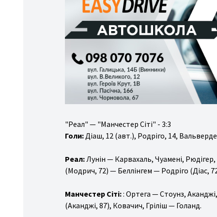
"Реал" — "Манчестер Сіті" - 3:3
Голи:
Діаш, 12 (авт.), Родріго, 14, Вальверде,
Реал:
Лунін — Карвахаль, Чуамені, Рюдігер
(Модрич, 72) — Беллінгем — Родріго (Діас, 72),
Манчестер Сіті:
: Ортега — Стоунз, Аканджі
(Аканджі, 87), Ковачич, Гріліш — Голанд.