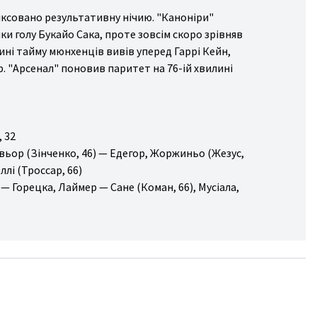
ксовано результативну нічию. "Каноніри"
ки голу Букайо Сака, проте зовсім скоро зрівняв
ині тайму мюнхенців вивів уперед Гаррі Кейн,
. "Арсенал" поновив паритет на 76-ій хвилині
, 32
івьор (Зінченко, 46) — Едегор, Жоржиньо (Жезус,
ллі (Троссар, 66)
с — Горецка, Лаймер — Сане (Коман, 66), Мусіала,