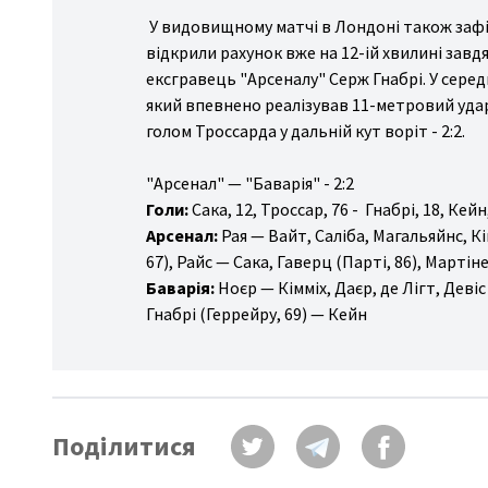
У видовищному матчі в Лондоні також зафі
відкрили рахунок вже на 12-ій хвилині завдя
ексгравець "Арсеналу" Серж Гнабрі. У серед
який впевнено реалізував 11-метровий удар
голом Троссарда у дальній кут воріт - 2:2.
"Арсенал" — "Баварія" - 2:2
Голи:
Сака, 12, Троссар, 76 - Гнабрі, 18, Кейн
Арсенал:
Рая — Вайт, Саліба, Магальяйнс, К
67), Райс — Сака, Гаверц (Парті, 86), Мартіне
Баварія:
Ноєр — Кімміх, Даєр, де Лігт, Деві
Гнабрі (Геррейру, 69) — Кейн
Поділитися