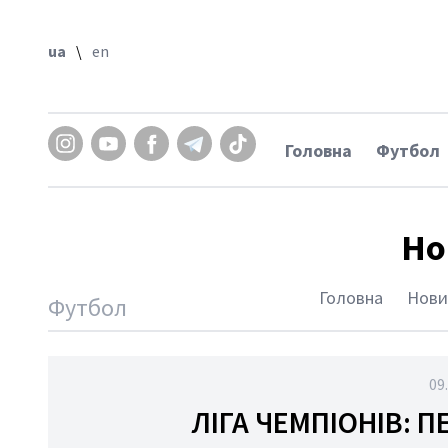
\
en
ua
\
en
овна
бол
кс
Головна
Футбол
тлон
йбол
Но
дбол
гка
Головна
Нови
Футбол
тика
тьба
орства
09
спорт
ЛІГА ЧЕМПІОНІВ: 
етбол