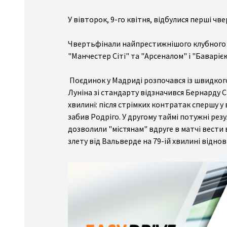
спорт
У вівторок, 9-го квітня, відбулися перші ч
ожня
стика
Чвертьфінали найпрестижнішого клубного є
іс/
"Манчестер Сіті" та "Арсеналом" і "Баварією
льний
Поєдинок у Мадриді розпочався із швидкого г
ніс
Луніна зі стандарту відзначився Бернарду С
ові
хвилині: після стрімких контратак спершу у
ди
забив Родріго. У другому таймі потужні рез
рту
дозволили "містянам" вдруге в матчі вести 
злету від Вальверде на 79-ій хвилині віднов
ші
ди
рту