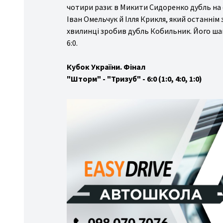
чотири рази: в Микити Сидоренко дубль на 
Іван Омельчук й Ілля Крикля, який останнім за
хвилинці зробив дубль Кобильник. Його ша
6:0.
Кубок України. Фінал
"Шторм" - "Тризуб" - 6:0 (1:0, 4:0, 1:0)