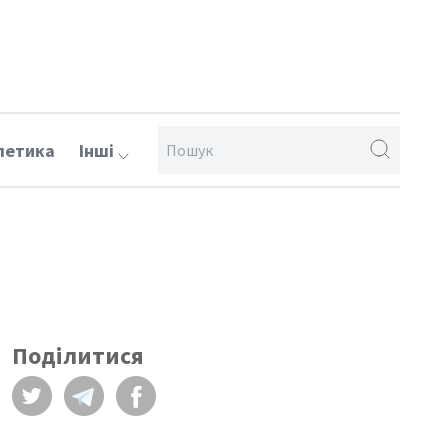
летика
Інші
Поділитися