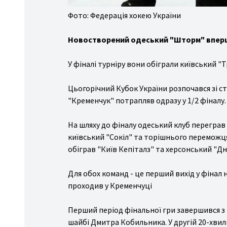
спорт
Фото: Федерація хокею України
ожня
стика
Новостворений одеський "Шторм" вперше 
іс/
У фіналі турніру вони обіграли київський "Т
льний
ніс
Цьогорічний Кубок України розпочався зі с
ові
"Кременчук" потрапляв одразу у 1/2 фіналу.
ди
На шляху до фіналу одеський клуб переграв
рту
київський "Сокіл" та торішнього переможця
ші
обіграв "Київ Кепіталз" та херсонський "Дн
ди
рту
Для обох команд - це перший вихід у фінал н
проходив у Кременчуці
Перший період фінальної гри завершився з
шайбі Дмитра Кобильника. У другій 20-хвил