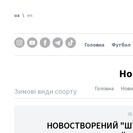
\
en
ua
\
en
овна
бол
кс
Головна
Футбол
тлон
йбол
Но
дбол
гка
Головна
Нови
Зимові види спорту
тика
тьба
орства
30
спорт
НОВОСТВОРЕНИЙ "Ш
етбол