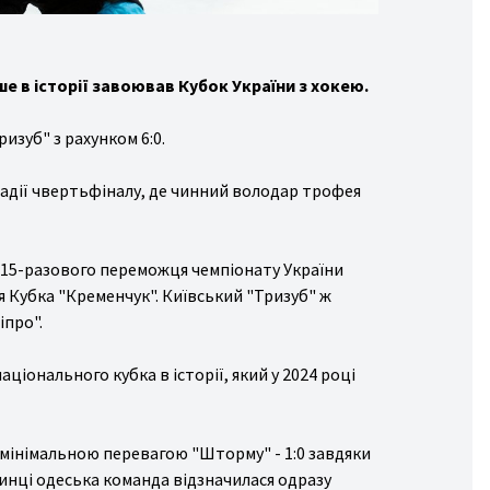
в історії завоював Кубок України з хокею.
ризуб" з рахунком 6:0.
тадії чвертьфіналу, де чинний володар трофея
 15-разового переможця чемпіонату України
 Кубка "Кременчук". Київський "Тризуб" ж
іпро".
аціонального кубка в історії, який у 2024 році
 мінімальною перевагою "Шторму" - 1:0 завдяки
инці одеська команда відзначилася одразу