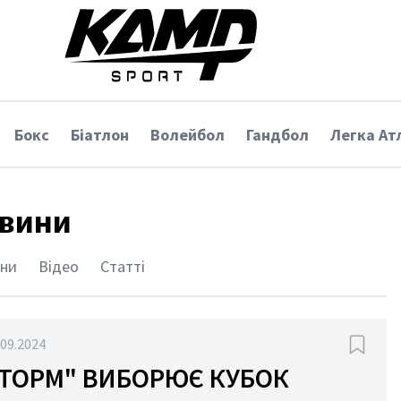
Бокс
Біатлон
Волейбол
Гандбол
Легка Ат
вини
ни
Відео
Статті
.09.2024
ТОРМ" ВИБОРЮЄ КУБОК