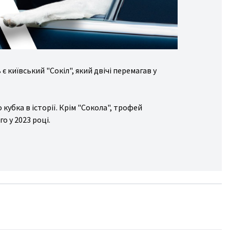
 київський "Сокіл", який двічі перемагав у
кубка в історії. Крім "Сокола", трофей
о у 2023 році.