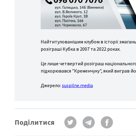
Найтитулованішим клубом в історії змагань є
розіграші Кубка в 2007 та 2022 роках.
Це лише четвертий розіграш національного 
підкорювався "Кременчуку", який виграв йог
Джерело:
suspilne.media
Поділитися