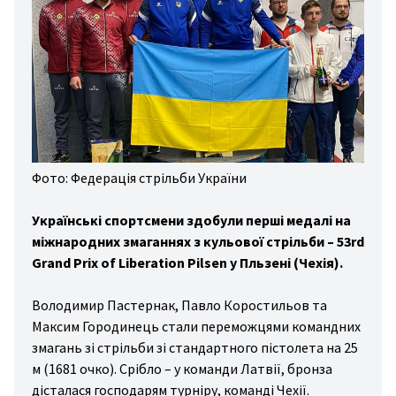
дні
ди
зал
вання
ини
йни
Фото: Федерація стрільби України
гбі
Українські спортсмени здобули перші медалі на
льба
міжнародних змаганнях з кульової стрільби – 53rd
хи
Grand Prix of Liberation Pilsen у Пльзені (Чехія).
вання
Володимир Пастернак, Павло Коростильов та
стика
Максим Городинець стали переможцями командних
то/
змагань зі стрільби зі стандартного пістолета на 25
м (1681 очко). Срібло – у команди Латвії, бронза
то
дісталася господарям турніру, команді Чехії.