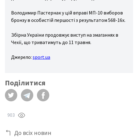
спорт
ожня
Володимир Пастернак у цій вправі МП-10 виборов
бронзу в особистій першості з результатом 568-16x.
стика
іс/
Збірна України продовжує виступ на змаганнях в
льний
Чехії, що триватимуть до 11 травня.
ніс
Джерело:
sport.ua
ові
ди
рту
Поділитися
ші
ди
рту
903
До всіх новин