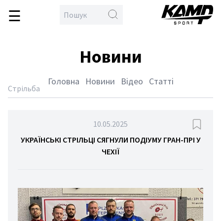
☰
\
en
овна
Новини
бол
кс
Головна
Новини
Відео
Статті
тлон
Стрільба
йбол
дбол
10.05.2025
гка
УКРАЇНСЬКІ СТРІЛЬЦІ СЯГНУЛИ ПОДІУМУ ГРАН-ПРІ У
ЧЕХІЇ
тика
тьба
орства
спорт
етбол