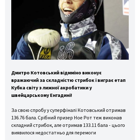
дні
ди
зал
вання
ини
йни
гбі
Дмитро Котовський відмміно виконує
вражаючий за складністю стрибок і виграє етап
льба
Кубка світу з лижної акробатики у
хи
швейцарському Енгадині!
вання
За свою спробу у суперфіналі Котовський отримав
стика
136.76 бала. Срібний призер Ное Рот теж виконав
то/
складний стрибок, але отримав 133.11 бала - цього
то
виявилося недостатньо для перемоги