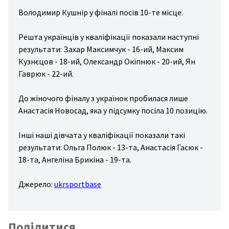
спорт
Володимир Кушнір у фіналі посів 10-те місце.
ожня
стика
Решта українців у кваліфікації показали наступні
результати: Захар Максимчук - 16-ий, Максим
іс/
Кузнєцов - 18-ий, Олександр Окіпнюк - 20-ий, Ян
льний
Гаврюк - 22-ий.
ніс
До жіночого фіналу з українок пробилася лише
ові
Анастасія Новосад, яка у підсумку посіла 10 позицію.
ди
рту
Інші наші дівчата у кваліфікації показали такі
ші
результати: Ольга Полюк - 13-та, Анастасія Гасюк -
ди
18-та, Ангеліна Брикіна - 19-та.
рту
Джерело:
ukrsportbase
Поділитися