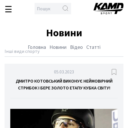
☰
\
en
овна
Новини
бол
кс
Головна
Новини
Відео
Статті
тлон
Інші види спорту
йбол
дбол
05.03.2023
гка
ДМИТРО КОТОВСЬКИЙ ВИКОНУЄ НЕЙМОВІРНИЙ
СТРИБОК І БЕРЕ ЗОЛОТО ЕТАПУ КУБКА СВІТУ!
тика
тьба
орства
спорт
етбол