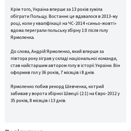
спорт
Крім того, Україна вперше за 13 років зуміла
ожня
обіграти Польщу. Востаннє це вдавалося в 2013-му
стика
році, коли у кваліфікації на ЧС-2014 «синьо-жовті»
іс/
вдома переграли польську збірну 1:0 після голу
Ярмоленка.
льний
ніс
До слова, Андрій Ярмоленко, який вперше за
ові
півтора року зіграв у складі національної команди,
ди
став найстаршим автором голу в історії України. Він
оформив гол у 36 років, 7 місяців і 8 днів.
рту
ші
Ярмоленко побив рекорд Шевченка, котрий
ди
забивав у ворота збірної Швеції (2:1) на Євро-2012 у
рту
35 років, 8 місяців і 13 днів.