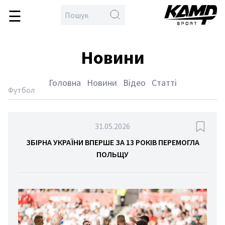
☰
\
en
овна
Новини
бол
кс
Головна
Новини
Відео
Статті
тлон
Футбол
йбол
дбол
31.05.2026
гка
ЗБІРНА УКРАЇНИ ВПЕРШЕ ЗА 13 РОКІВ ПЕРЕМОГЛА
ПОЛЬЩУ
тика
тьба
орства
спорт
етбол