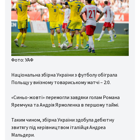
дні
ди
зал
вання
ини
йни
Фото: УАФ
гбі
Національна збірна України з футболу обіграла
льба
Польщу у виїзному товариському матчі – 2:0.
хи
«Синьо-жовті» перемогли завдяки голам Романа
вання
Яремчука та Андрія Ярмоленка в першому таймі.
стика
Таким чином, збірна України здобула дебютну
то/
звитягу під керівництвом італійця Андреа
то
Мальдери.