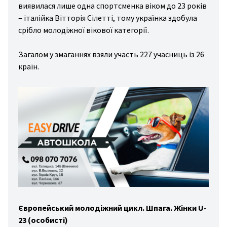
виявилася лише одна спортсменка віком до 23 років
hmic
– італійка Вітторія Сілетті, тому українка здобула
stics
срібло молодіжної вікової категорії.
nis
Загалом у змаганнях взяли участь 227 учасниць із 26
key
країн.
ers
Європейський молодіжний цикл.
Шпага.
Жінки U-
23 (особисті)