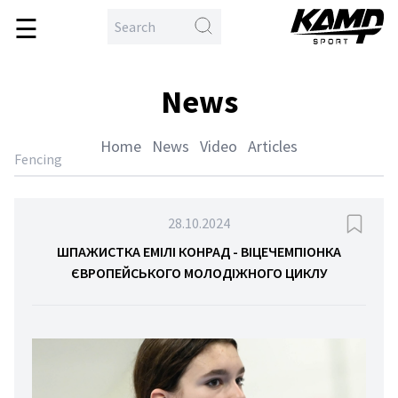
☰
\
en
me
News
ball
ing
Home
News
Video
Articles
hlon
Fencing
yball
ball
28.10.2024
etics
ШПАЖИСТКА ЕМІЛІ КОНРАД - ВІЦЕЧЕМПІОНКА
ЄВРОПЕЙСЬКОГО МОЛОДІЖНОГО ЦИКЛУ
tling
tial
ts
sport
tball