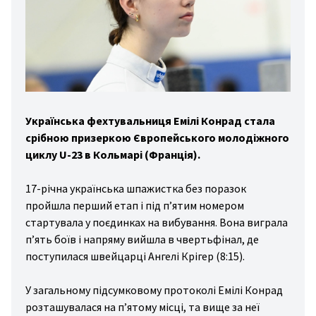
ter
rts
sal
cing
ини
Українська фехтувальниця Емілі Конрад стала
йни
срібною призеркою Європейського молодіжного
циклу U-23 в Кольмарі (Франція).
gby
ting
17-річна українська шпажистка без поразок
ess
пройшла перший етап і під п’ятим номером
стартувала у поєдинках на вибування. Вона виграла
ing
п’ять боїв і напряму вийшла в чвертьфінал, де
stics
поступилася швейцарці Ангелі Крігер (8:15).
sport
У загальному підсумковому протоколі Емілі Конрад
ling
розташувалася на п’ятому місці, та вище за неї