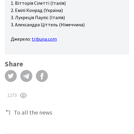
1. Вітторія Сілетті (Італія)
2. Емілі Конрад (Україна)
3. Лукреція Пауліс (Італія)
3. Александра Ціттель (Німеччина)
Джерело:
tribuna.com
Share
1273
To all the news