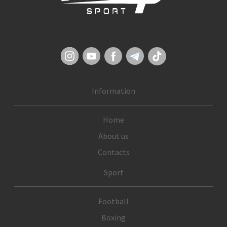
Information
Home
About us
Contacts
Sport
Football
Boxing